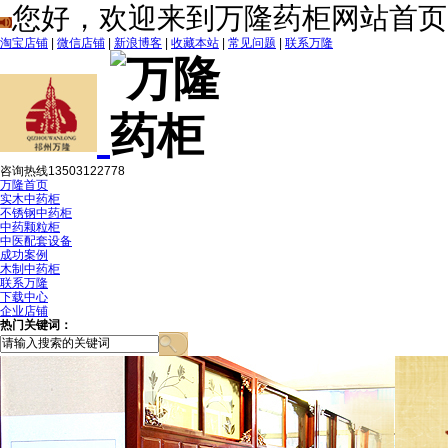
您好，欢迎来到万隆药柜网站首页
淘宝店铺
|
微信店铺
|
新浪博客
|
收藏本站
|
常见问题
|
联系万隆
咨询热线
13503122778
万隆首页
实木中药柜
不锈钢中药柜
中药颗粒柜
中医配套设备
成功案例
木制中药柜
联系万隆
下载中心
企业店铺
热门关键词：