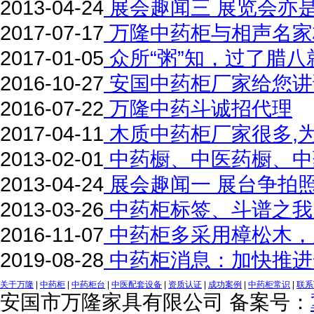
2013-04-24
展会趣闻三 展览会亦
2017-07-17
万隆中药柜与相声名家
2017-01-05
众所“粥”知，过了腊
2016-10-27
安国中药柜厂家给您讲
2016-07-22
万隆中药斗诚招代理
2017-04-11
木质中药柜厂家很多,
2013-02-01
中药橱、中医药橱、中
2013-04-24
展会趣闻一 展台争拍
2013-03-26
中药柜标签、斗谱之我
2016-11-07
中药柜多采用樟松木，
2019-08-28
中药柜消息：加快推进
关于万隆
|
中药柜
|
中药柜台
|
中医配套设备
|
资质认证
|
成功案例
|
中药柜常识
|
联系
安国市万隆家具有限公司 备案号：