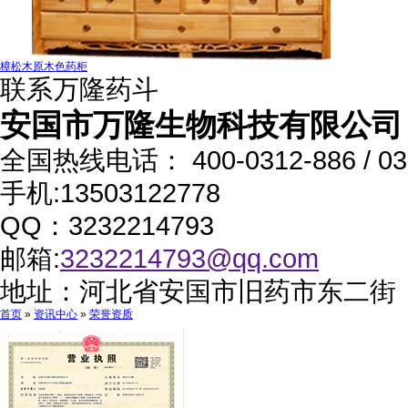
樟松木原木色药柜
联系万隆药斗
安国市万隆生物科技有限公司
全国热线电话：
400-0312-886 / 0
手机:13503122778
QQ：3232214793
邮箱:
3232214793@qq.com
地址：河北省安国市旧药市东二街
首页
»
资讯中心
»
荣誉资质