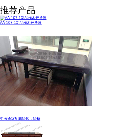
推荐产品
AA-107-1新品柞木开放漆
中医诊室配套诊床，诊椅