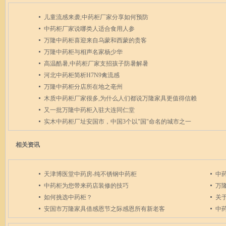
儿童流感来袭,中药柜厂家分享如何预防
中药柜厂家说哪类人适合食用人参
万隆中药柜喜迎来自乌蒙和西蒙的贵客
万隆中药柜与相声名家杨少华
高温酷暑,中药柜厂家支招孩子防暑解暑
河北中药柜简析H7N9禽流感
万隆中药柜分店所在地之亳州
木质中药柜厂家很多,为什么人们都说万隆家具更值得信赖
又一批万隆中药柜入驻大连同仁堂
实木中药柜厂址安国市，中国3个以"国"命名的城市之一
相关资讯
天津博医堂中药房-纯不锈钢中药柜
中
中药柜为您带来药店装修的技巧
万
如何挑选中药柜？
关
安国市万隆家具借感恩节之际感恩所有新老客