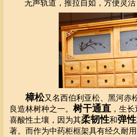
无声轨道，推拉自如，方便灵活
樟松
又名西伯利亚松、黑河赤
树干通直
良造林树种之一。
，生长
柔韧性
弹性
喜酸性土壤，因为其
和
著。而作为中药柜框架具有经久耐用