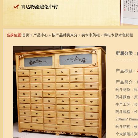
当前位置:
首页
»
产品中心
»
按产品种类来分
»
实木中药柜
»
樟松木原木色药柜
所属分类：
产品标题：
产品简介：
药斗材质：樟
药斗颜色：原
生产工艺：传
药斗规格：长16
230mm*19mm
药斗结构：横
个大抽屉排列