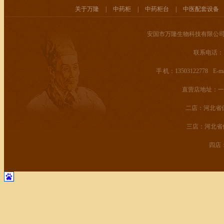
关于万隆
|
中药柜
|
中药柜台
|
中医配套设备
安国市万隆生物科技有限公司
联系电话： 400
手 机：13503122778 E-mail
直营店地址：一
二店：河北省保
三店：河北省
四店