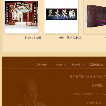
中医馆门头牌匾
万隆中药柜 横批牌匾
关于万隆
|
中药柜
|
中药柜台
|
中医配套设备
安国市万隆生物科技有限公司
联系电话： 400
手 机：13503122778 E-mail
直营店地址：一