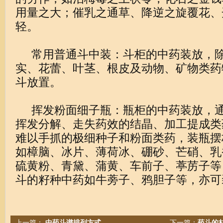
用量之大；催乳之通草、降逆之旋覆花、
轻。
常用普通斗中装：斗柜的中药装放，除
实、花蕾、叶茎、根皮及动物、矿物类药
斗放置。
挥发粉面细子瓶：瓶柜的中药装放，通
挥发分解、走失药效的结晶、加工提成类
难以手抓的极细种子和粉面类药，装瓶摆
如樟脑、冰片、薄荷冰、硼砂、芒硝、乳
硫黄粉、青黛、蒲黄、车前子、葶苈子等
斗的籽种中药如牛蒡子、鸦胆子等，亦可
上一篇：
中药斗谱排列方式
下一篇：
药斗的