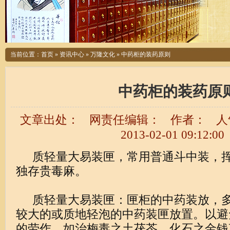
当前位置：
首页
»
资讯中心
»
万隆文化
»
中药柜的装药原则
中药柜的装药原
文章出处：
网责任编辑：
作者：
人
2013-02-01 09:12:00
质轻量大易装匣，常用普通斗中装，挥
独存贵毒麻。
质轻量大易装匣：匣柜的中药装放，多
较大的或质地轻泡的中药装匣放置。以避
的劳作，如治梅毒之土茯苓，化石之金钱