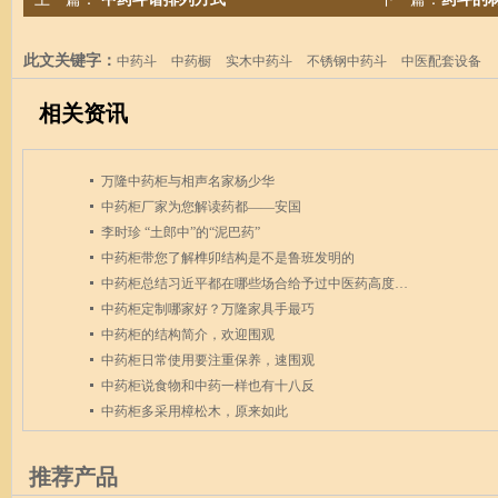
此文关键字：
中药斗
中药橱
实木中药斗
不锈钢中药斗
中医配套设备
相关资讯
万隆中药柜与相声名家杨少华
中药柜厂家为您解读药都——安国
李时珍 “土郎中”的“泥巴药”
中药柜带您了解榫卯结构是不是鲁班发明的
中药柜总结习近平都在哪些场合给予过中医药高度评价
中药柜定制哪家好？万隆家具手最巧
中药柜的结构简介，欢迎围观
中药柜日常使用要注重保养，速围观
中药柜说食物和中药一样也有十八反
中药柜多采用樟松木，原来如此
推荐产品