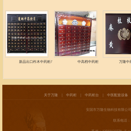
新品出口柞木中药柜A-110
中高档中药柜
万隆中
关于万隆
|
中药柜
|
中药柜台
|
中医配套设备
安国市万隆生物科技有限公司
联系电话： 400