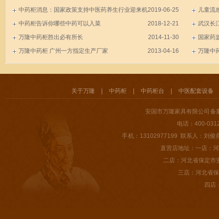
中药柜消息：国家政策支持中医药养生行业迎来机
2019-06-25
儿童流
遇
中药柜告诉你哪些中药可以入菜
2018-12-21
武汉长江
万隆中药柜胜出必有所长
2014-11-30
国家药
万隆中药柜 广州一方指定生产厂家
2013-04-16
产！
万隆中
关于万隆
|
中药柜
|
中药柜台
|
中医配套设备
安国市万隆家具有限公司 备
电话：400-031
手 机：13102977199 联系人：刘俊燕 E-m
直营店地址：一店：河
二店：河北省保定市
三店：河北省保
四店