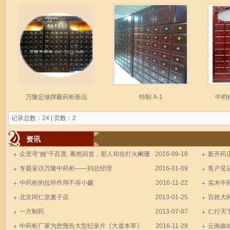
万隆定做牌匾药柜新品
特制 A-1
中档
记录总数：24 | 页数：2
资讯
众里寻“她”千百度, 蓦然回首，那人却在灯火阑珊
2016-09-16
新开药
处
专题采访万隆中药柜——刘总经理
2016-01-09
客户见
中药柜的拉环作用不容小觑
2016-11-22
实木中
北京同仁堂麦子店
2013-01-25
百姓大
一方制药
2013-07-07
仁行天
中药柜厂家为您预告大型纪录片《大道本草》
2016-11-29
云南曲